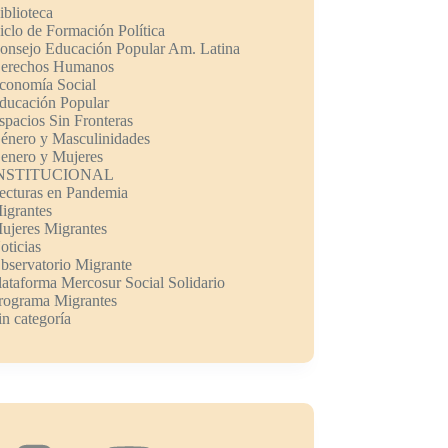
iblioteca
iclo de Formación Política
onsejo Educación Popular Am. Latina
erechos Humanos
conomía Social
ducación Popular
spacios Sin Fronteras
énero y Masculinidades
enero y Mujeres
NSTITUCIONAL
ecturas en Pandemia
igrantes
ujeres Migrantes
oticias
bservatorio Migrante
lataforma Mercosur Social Solidario
rograma Migrantes
in categoría