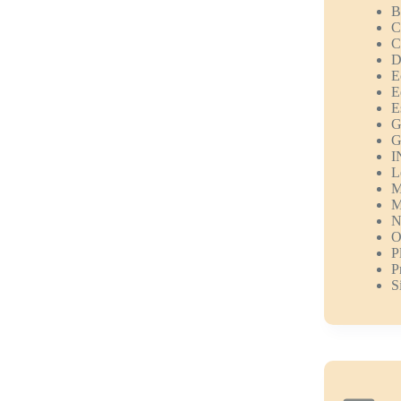
B
C
C
D
E
E
E
G
G
I
L
M
M
N
O
P
P
S