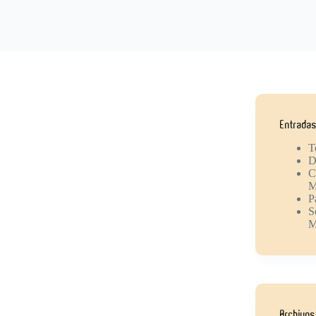
Entradas
T
D
C
M
P
S
M
Archivos