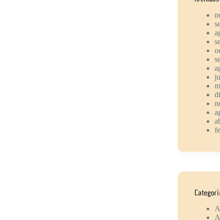
n
s
a
s
o
s
a
j
m
d
n
a
a
f
Categor
A
A