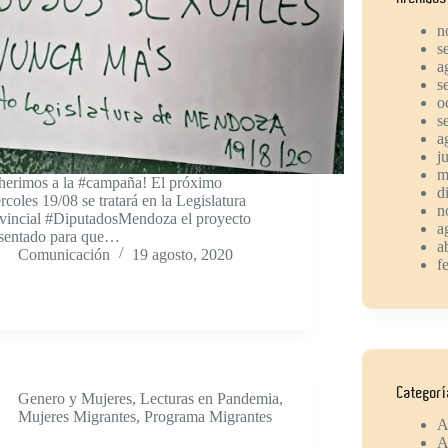
n
s
a
s
o
s
a
j
m
erimos a la #campaña! El próximo
d
rcoles 19/08 se tratará en la Legislatura
n
vincial #DiputadosMendoza el proyecto
a
sentado para que…
a
Comunicación
19 agosto, 2020
f
Categor
Genero y Mujeres
,
Lecturas en Pandemia
,
Mujeres Migrantes
,
Programa Migrantes
A
A