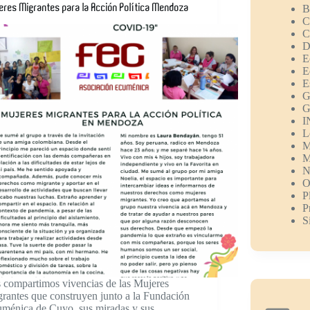
eres Migrantes para la Acción Política Mendoza
B
C
C
D
E
E
E
G
G
I
L
M
M
N
O
P
P
S
 compartimos vivencias de las Mujeres
rantes que construyen junto a la Fundación
ménica de Cuyo, sus miradas y sus…