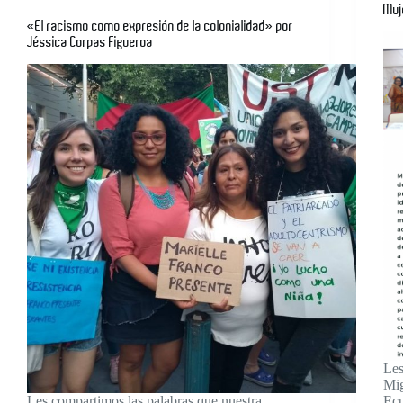
Muj
«El racismo como expresión de la colonialidad» por
Jéssica Corpas Figueroa
Les
Mig
Les compartimos las palabras que nuestra
Ecu