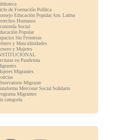
iblioteca
iclo de Formación Política
onsejo Educación Popular Am. Latina
erechos Humanos
conomía Social
ducación Popular
spacios Sin Fronteras
énero y Masculinidades
enero y Mujeres
NSTITUCIONAL
ecturas en Pandemia
igrantes
ujeres Migrantes
oticias
bservatorio Migrante
lataforma Mercosur Social Solidario
rograma Migrantes
in categoría