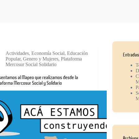
Actividades
,
Economía Social
,
Educación
Entradas
Popular
,
Genero y Mujeres
,
Plataforma
Mercosur Social Solidario
T
D
C
sentamos al Mapeo que realizamos desde la
M
taforma Mercosur Social y Solidario
P
S
M
Archivos