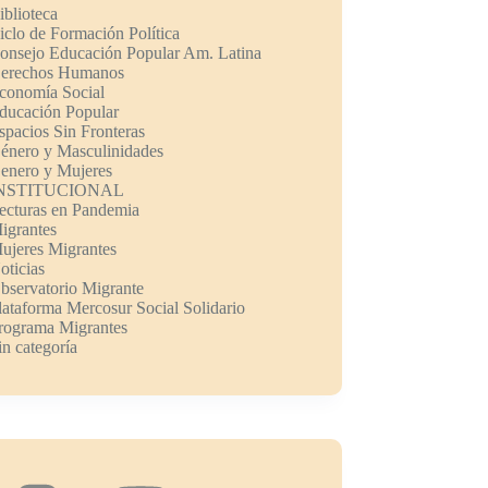
iblioteca
iclo de Formación Política
onsejo Educación Popular Am. Latina
erechos Humanos
conomía Social
ducación Popular
spacios Sin Fronteras
énero y Masculinidades
enero y Mujeres
NSTITUCIONAL
ecturas en Pandemia
igrantes
ujeres Migrantes
oticias
bservatorio Migrante
lataforma Mercosur Social Solidario
rograma Migrantes
in categoría