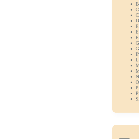
B
C
C
D
E
E
E
G
G
I
L
M
M
N
O
P
P
S