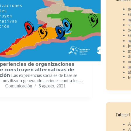
n
s
a
s
o
s
a
j
m
d
n
𝗽𝗲𝗿𝗶𝗲𝗻𝗰𝗶𝗮𝘀 𝗱𝗲 𝗼𝗿𝗴𝗮𝗻𝗶𝘇𝗮𝗰𝗶𝗼𝗻𝗲𝘀
a
𝗲 𝗰𝗼𝗻𝘀𝘁𝗿𝘂𝘆𝗲𝗻 𝗮𝗹𝘁𝗲𝗿𝗻𝗮𝘁𝗶𝘃𝗮𝘀 𝗱𝗲
a
𝗰𝗶𝗼́𝗻 Las experiencias sociales de base se
f
 movilizado generando acciones contra los…
Comunicación
5 agosto, 2021
Categor
A
A