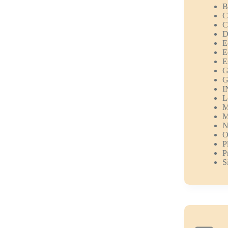
B
C
C
D
E
E
E
G
G
I
L
M
M
N
O
P
P
S