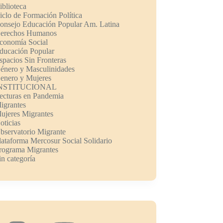
iblioteca
iclo de Formación Política
onsejo Educación Popular Am. Latina
erechos Humanos
conomía Social
ducación Popular
spacios Sin Fronteras
énero y Masculinidades
enero y Mujeres
NSTITUCIONAL
ecturas en Pandemia
igrantes
ujeres Migrantes
oticias
bservatorio Migrante
lataforma Mercosur Social Solidario
rograma Migrantes
in categoría