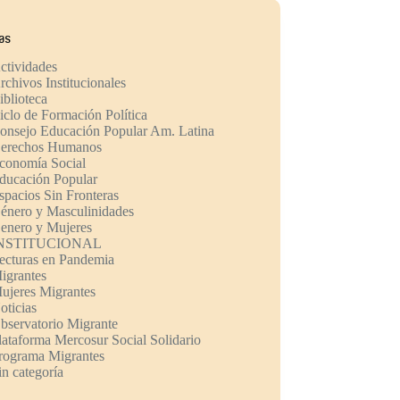
ías
ctividades
rchivos Institucionales
iblioteca
iclo de Formación Política
onsejo Educación Popular Am. Latina
erechos Humanos
conomía Social
ducación Popular
spacios Sin Fronteras
énero y Masculinidades
enero y Mujeres
NSTITUCIONAL
ecturas en Pandemia
igrantes
ujeres Migrantes
oticias
bservatorio Migrante
lataforma Mercosur Social Solidario
rograma Migrantes
in categoría