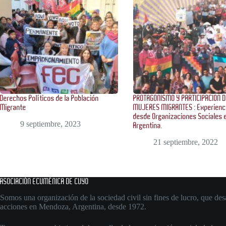
Derechos Políticos de la Población
PROTAGONISMO Y PARTICIPACION 
Migrante
MUJERES MIGRANTES : Experienc
desde Organizaciones Sociales 
9 septiembre, 2023
Argentina.
21 septiembre, 2022
ASOCIACIÓN ECUMÉNICA DE CUYO
Somos una organización de la sociedad civil sin fines de lucro, que desa
acciones en Mendoza, Argentina, desde 1972.