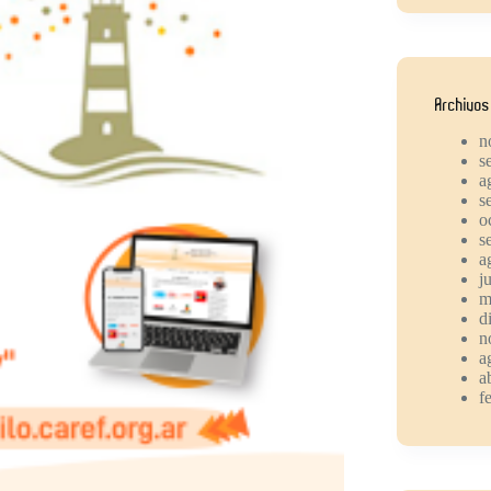
Archivos
n
s
a
s
o
s
a
j
m
d
n
a
a
f