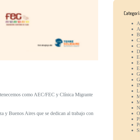
Categor
A
A
B
C
C
D
E
E
E
G
G
I
L
pertenecemos como AEC/FEC y Clínica Migrante
M
M
N
a y Buenos Aires que se dedican al trabajo con
O
P
P
S