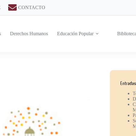
E
CONTACTO
s
Derechos Humanos
Educación Popular
Bibliotec
Entradas
T
D
C
M
P
S
M