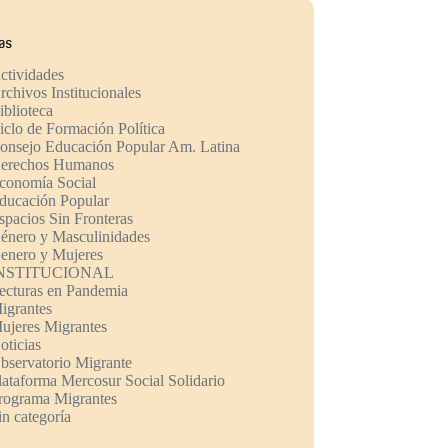
ías
ctividades
rchivos Institucionales
iblioteca
iclo de Formación Política
onsejo Educación Popular Am. Latina
erechos Humanos
conomía Social
ducación Popular
spacios Sin Fronteras
énero y Masculinidades
enero y Mujeres
NSTITUCIONAL
ecturas en Pandemia
igrantes
ujeres Migrantes
oticias
bservatorio Migrante
lataforma Mercosur Social Solidario
rograma Migrantes
in categoría