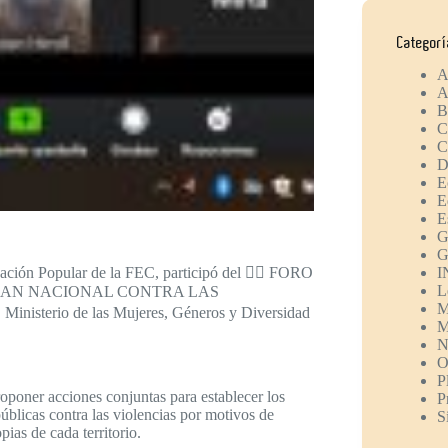
Categor
A
A
B
C
C
D
E
E
E
G
G
ación Popular de la FEC, participó del 💁‍♀️ FORO
I
L
LAN NACIONAL CONTRA LAS
M
terio de las Mujeres, Géneros y Diversidad
M
N
O
P
roponer acciones conjuntas para establecer los
P
úblicas contra las violencias por motivos de
S
ias de cada territorio.