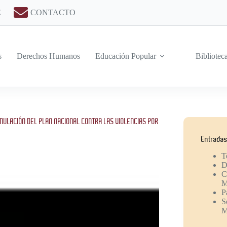
E
CONTACTO
s
Derechos Humanos
Educación Popular
Bibliotec
ORMULACIÓN DEL PLAN NACIONAL CONTRA LAS VIOLENCIAS POR
Entradas
T
D
C
M
P
S
M