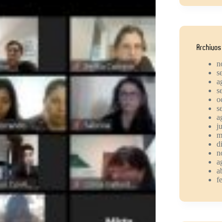
Archivos
n
s
a
s
o
s
a
j
m
d
n
a
a
f